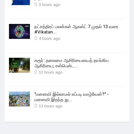
3 hours ago
நட்சத்திரப் பலன்கள் ஆகஸ்ட் 7 முதல் 13 வரை
#Vikatan...
4 hours ago
கரூர்: தலைமை ஆசிரியையைத் தாக்கிய
ஆசிரியை; சஸ்பென்ட...
13 hours ago
"மனைவி இல்லாமல் எப்படி வாழ்வேன்?" -
மனைவி இறந்த து...
13 hours ago