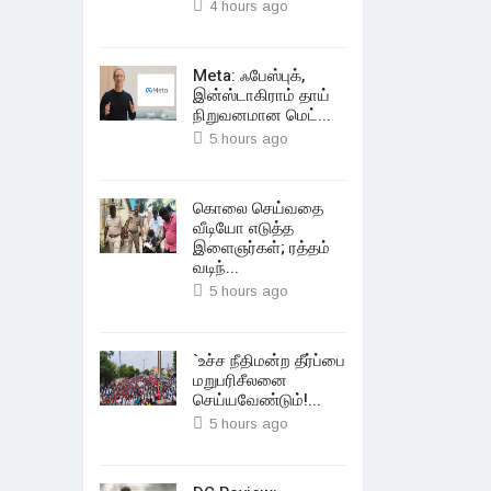
4 hours ago
Meta: ஃபேஸ்புக்,
இன்ஸ்டாகிராம் தாய்
நிறுவனமான மெட்...
5 hours ago
கொலை செய்வதை
வீடியோ எடுத்த
இளைஞர்கள்; ரத்தம்
வடிந்...
5 hours ago
`உச்ச நீதிமன்ற தீர்ப்பை
மறுபரிசீலனை
செய்யவேண்டும்!...
5 hours ago