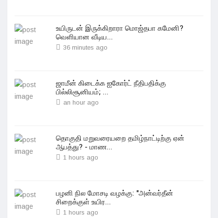
உயிருடன் இருக்கிறாரா மொஜ்தபா‌ கமேனி?
வெளியான வீடிய...
36 minutes ago
ஜாமீன் கிடைக்க ஐகோர்ட் நீதிபதிக்கு
பில்லிசூனியம்; ...
an hour ago
தொகுதி மறுவரையறை தமிழ்நாட்டிற்கு ஏன்
ஆபத்து? - மாண...
1 hours ago
பழனி நில மோசடி வழக்கு: "அன்வர்தீன்
சிறைக்குள் உயிர...
1 hours ago