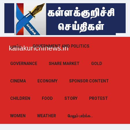
முகப்பு
GOVERNMENT AND POLITICS
kallakurichinews.in
GOVERNANCE
SHARE MARKET
GOLD
CINEMA
ECONOMY
SPONSOR CONTENT
CHILDREN
FOOD
STORY
PROTEST
WOMEN
WEATHER
மேலும் பார்க்க..