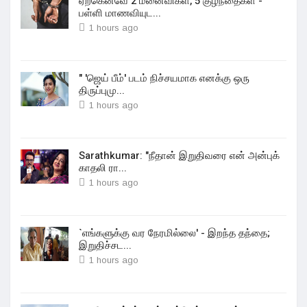
ஏற்கெனவே 2 மனைவிகள், 5 குழந்தைகள் -
பள்ளி மாணவியுட...
1 hours ago
" 'ஜெய் பீம்' படம் நிச்சயமாக எனக்கு ஒரு
திருப்புமு...
1 hours ago
Sarathkumar: "நீதான் இறுதிவரை என் அன்புக்
காதலி ரா...
1 hours ago
`எங்களுக்கு வர நேரமில்லை' - இறந்த தந்தை;
இறுதிச்சட...
1 hours ago