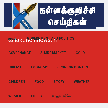
முகப்பு
GOVERNMENT AND POLITICS
kallakurichinews.in
GOVERNANCE
SHARE MARKET
GOLD
CINEMA
ECONOMY
SPONSOR CONTENT
CHILDREN
FOOD
STORY
WEATHER
WOMEN
POLICY
மேலும் பார்க்க..