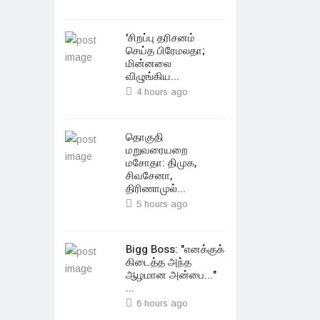
'சிறப்பு தரிசனம்
செய்த பிரேமலதா;
மின்னலை
விழுங்கிய...
4 hours ago
தொகுதி
மறுவரையறை
மசோதா: திமுக,
சிவசேனா,
திரிணாமுல்...
5 hours ago
Bigg Boss: "எனக்குக்
கிடைத்த அந்த
ஆழமான அன்பை..."
...
6 hours ago