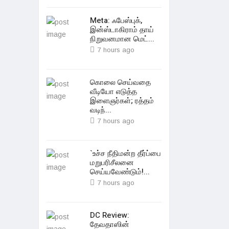
Meta: ஃபேஸ்புக்,
இன்ஸ்டாகிராம் தாய்
நிறுவனமான மெட்...
7 hours ago
கொலை செய்வதை
வீடியோ எடுத்த
இளைஞர்கள்; ரத்தம்
வடிந்...
7 hours ago
`உச்ச நீதிமன்ற தீர்ப்பை
மறுபரிசீலனை
செய்யவேண்டும்!...
7 hours ago
DC Review:
தேவதாஸின்