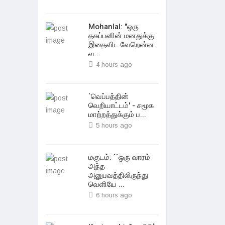
Mohanlal: "ஒரு
தகப்பனின் மனதுக்கு
இதைவிட வேறென்ன
வ...
4 hours ago
`வெப்பத்தின்
வெறியாட்டம்' - சமூக
மாற்றத்துக்கும் ப...
5 hours ago
மகுடம்: ``ஒரு வாரம்
அந்த
அனுபவத்திலிருந்து
வெளியே ...
6 hours ago