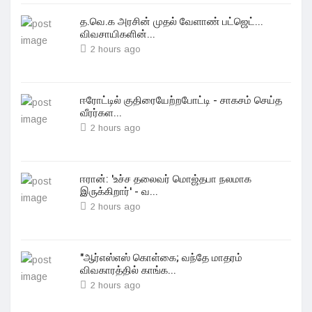
த.வெ.க அரசின் முதல் வேளாண் பட்ஜெட்...
விவசாயிகளின்...
2 hours ago
ஈரோட்டில் குதிரையேற்றபோட்டி - சாகசம் செய்த
வீரர்கள...
2 hours ago
ஈரான்: 'உச்ச தலைவர் மொஜ்தபா நலமாக
இருக்கிறார்' - வ...
2 hours ago
"ஆர்எஸ்எஸ் கொள்கை; வந்தே மாதரம்
விவகாரத்தில் காங்க...
2 hours ago