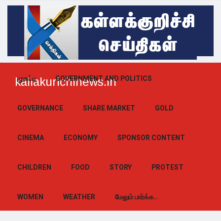
முகப்பு
GOVERNMENT AND POLITICS
kallakurichinews.in
GOVERNANCE
SHARE MARKET
GOLD
CINEMA
ECONOMY
SPONSOR CONTENT
CHILDREN
FOOD
STORY
PROTEST
WOMEN
WEATHER
மேலும் பார்க்க..