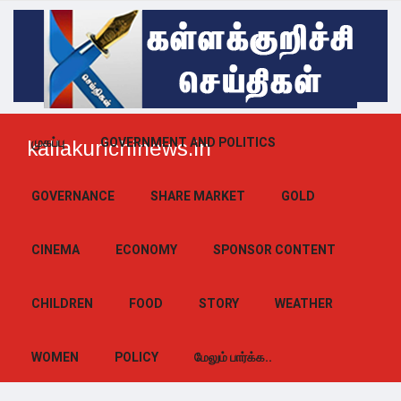
முகப்பு
GOVERNMENT AND POLITICS
kallakurichinews.in
GOVERNANCE
SHARE MARKET
GOLD
CINEMA
ECONOMY
SPONSOR CONTENT
CHILDREN
FOOD
STORY
WEATHER
WOMEN
POLICY
மேலும் பார்க்க..