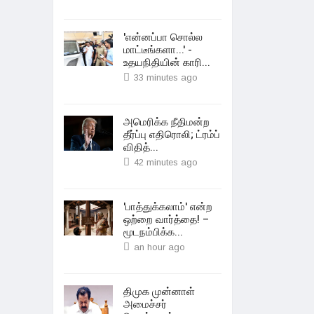
'என்னப்பா சொல்ல
மாட்டீங்களா...' -
உதயநிதியின் காரி...
33 minutes ago
அமெரிக்க நீதிமன்ற
தீர்ப்பு எதிரொலி; ட்ரம்ப்
விதித்...
42 minutes ago
'பாத்துக்கலாம்' என்ற
ஒற்றை வார்த்தை! –
மூடநம்பிக்க...
an hour ago
திமுக முன்னாள்
அமைச்சர்