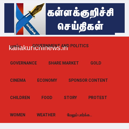
முகப்பு
GOVERNMENT AND POLITICS
kallakurichinews.in
GOVERNANCE
SHARE MARKET
GOLD
CINEMA
ECONOMY
SPONSOR CONTENT
CHILDREN
FOOD
STORY
PROTEST
WOMEN
WEATHER
மேலும் பார்க்க..