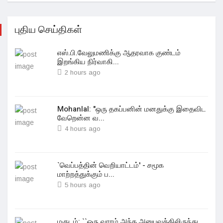
புதிய செய்திகள்
எஸ்.பி.வேலுமணிக்கு ஆதரவாக குண்டம்
இறங்கிய நிர்வாகி...
2 hours ago
Mohanlal: "ஒரு தகப்பனின் மனதுக்கு இதைவிட
வேறென்ன வ...
4 hours ago
`வெப்பத்தின் வெறியாட்டம்' - சமூக
மாற்றத்துக்கும் ப...
5 hours ago
மகுடம்: ``ஒரு வாரம் அந்த அனுபவத்திலிருந்து