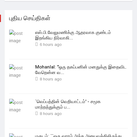
புதிய செய்திகள்
எஸ்.பி.வேலுமணிக்கு ஆதரவாக குண்டம்
இறங்கிய நிர்வாகி...
6 hours ago
Mohanlal: "ஒரு தகப்பனின் மனதுக்கு இதைவிட
வேறென்ன வ...
8 hours ago
`வெப்பத்தின் வெறியாட்டம்' - சமூக
மாற்றத்துக்கும் ப...
8 hours ago
மகுடம்: ``ஒரு வாரம் அந்த அனுபவத்திலிருந்து