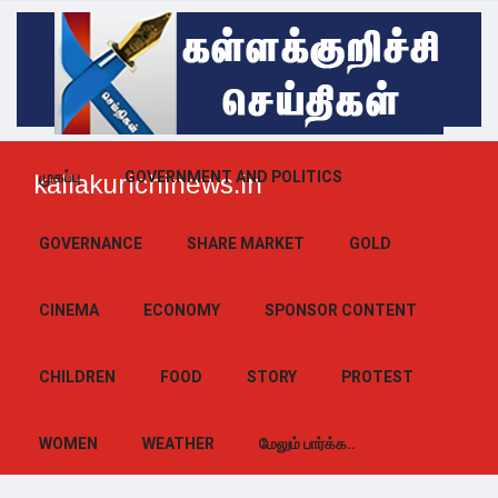
முகப்பு
GOVERNMENT AND POLITICS
kallakurichinews.in
GOVERNANCE
SHARE MARKET
GOLD
CINEMA
ECONOMY
SPONSOR CONTENT
CHILDREN
FOOD
STORY
PROTEST
WOMEN
WEATHER
மேலும் பார்க்க..