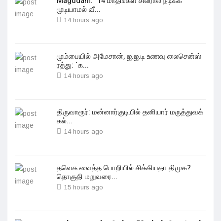
Magudam: "14 மாதங்கள் சிலரால் நடிக்க
முடியாமல் வீ...
14 hours ago
மும்பையில் அமேசான், ஐ.ஐ.டி உணவு லைசென்ஸ்
ரத்து: `க...
14 hours ago
திருவாரூர்: மன்னார்குடியில் தனியார் மருத்துவக்
கல்...
14 hours ago
தவெக வைத்த பொறியில் சிக்கியதா திமுக?
தொகுதி மறுவரை...
15 hours ago