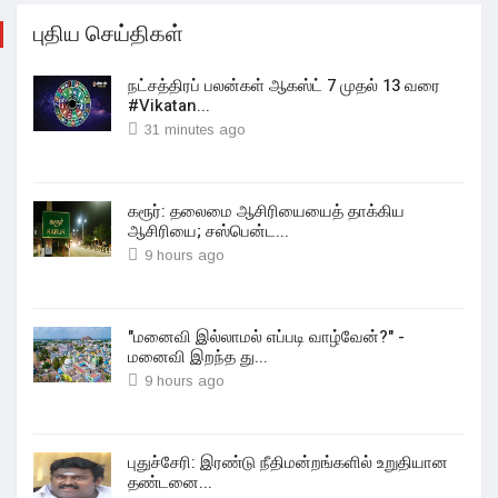
புதிய செய்திகள்
நட்சத்திரப் பலன்கள் ஆகஸ்ட் 7 முதல் 13 வரை
#Vikatan...
31 minutes ago
கரூர்: தலைமை ஆசிரியையைத் தாக்கிய
ஆசிரியை; சஸ்பென்ட...
9 hours ago
"மனைவி இல்லாமல் எப்படி வாழ்வேன்?" -
மனைவி இறந்த து...
9 hours ago
புதுச்சேரி: இரண்டு நீதிமன்றங்களில் உறுதியான
தண்டனை...