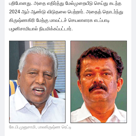
பறிபோனது. அதை எதிர்த்து மேல்முறையீடு செய்து கடந்த
2024 ஆம் ஆண்டு விடுதலை பெற்றார். அதைத் தொடர்ந்து
கிருஷ்ணகிரி மேற்கு மாவட்டச் செயலாளரக எடப்பாடி
பழனிசாமியால் நியமிக்கப்பட்டார்.
கே.பி.முனுசாமி, பாலகிருஷ்ண ரெட்டி