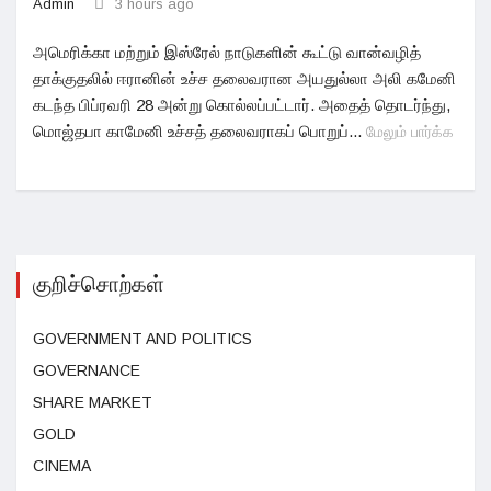
Admin
3 hours ago
அமெரிக்கா மற்றும் இஸ்ரேல் நாடுகளின் கூட்டு வான்வழித்
தாக்குதலில் ஈரானின் உச்ச தலைவரான அயதுல்லா அலி கமேனி
கடந்த பிப்ரவரி 28 அன்று கொல்லப்பட்டார். அதைத் தொடர்ந்து,
மொஜ்தபா காமேனி உச்சத் தலைவராகப் பொறுப்...
மேலும் பார்க்க
குறிச்சொற்கள்
GOVERNMENT AND POLITICS
GOVERNANCE
SHARE MARKET
GOLD
CINEMA