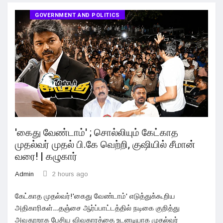
GOVERNMENT AND POLITICS
'கைது வேண்டாம்' ; சொல்லியும் கேட்காத
முதல்வர் முதல் பி.கே வெற்றி, குஷியில் சீமான்
வரை! | கழுகார்
Admin
2 hours ago
கேட்காத முதல்வர்!'கைது வேண்டாம்' எடுத்துக்கூறிய
அதிகாரிகள்...தஞ்சை ஆர்ப்பாட்டத்தில் நடிகை குறித்து
அவதூறாக பேசிய விவகாரத்தை உடனடியாக முதல்வர்