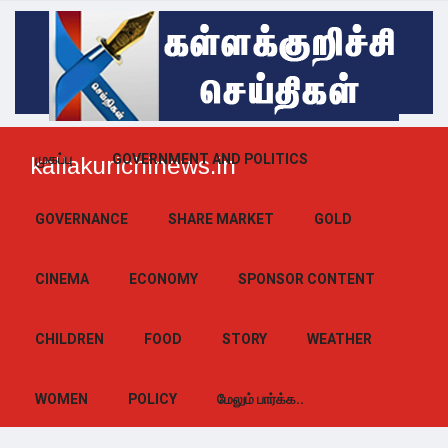
முகப்பு
GOVERNMENT AND POLITICS
kallakurichinews.in
GOVERNANCE
SHARE MARKET
GOLD
CINEMA
ECONOMY
SPONSOR CONTENT
CHILDREN
FOOD
STORY
WEATHER
WOMEN
POLICY
மேலும் பார்க்க..