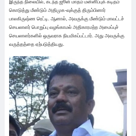
இருந்த நிலையில், கடந்த ஜூன் மாதம் மன்னிப்புக் கடிதம்
கொடுத்து மீண்டும் அதிமுக-வுக்குத் திரும்பினார்
பாலகிருஷ்ண ரெட்டி. ஆனால், அவருக்கு மீண்டும் மாவட்டச்
செயலாளர் பொறுப்பு வழங்காமல் அதிகாரமற்ற அமைப்புச்
செயலாளர்களில் ஒருவராக நியமிகப்பட்டார். அது அவருக்கு
வருத்தத்தை ஏற்படுத்தியது.