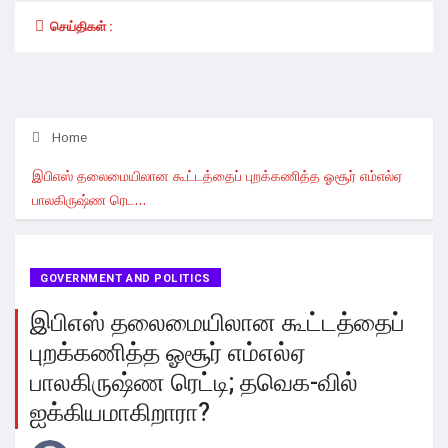
செய்திகள் :
Home
இபிஎஸ் தலைமையிலான கூட்டத்தைப் புறக்கணித்த ஓசூர் எம்எல்ஏ
பாலகிருஷ்ண ரெட...
GOVERNMENT AND POLITICS
இபிஎஸ் தலைமையிலான கூட்டத்தைப்
புறக்கணித்த ஓசூர் எம்எல்ஏ
பாலகிருஷ்ண ரெட்டி; தவெக-வில்
ஐக்கியமாகிறாரா?