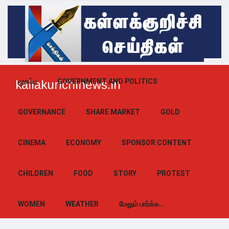
முகப்பு
GOVERNMENT AND POLITICS
kallakurichinews.in
GOVERNANCE
SHARE MARKET
GOLD
CINEMA
ECONOMY
SPONSOR CONTENT
CHILDREN
FOOD
STORY
PROTEST
WOMEN
WEATHER
மேலும் பார்க்க..