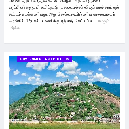
நாளை மறுநாள் (ஆகஸ்ட் 8), தமிழ்நாடு நாடாளுமன்ற
உறுப்பினர்களுடன் தமிழ்நாடு முதலமைச்சர் விஜய் கலந்தாய்வுக்
கூட்டம் நடக்க உள்ளது. இது சென்னையில் உள்ள கலைவாணர்
அரங்கில் பிற்பகல் 3 மணிக்கு ஏற்பாடு செய்யப்பட...
மேலும்
பார்க்க
GOVERNMENT AND POLITICS