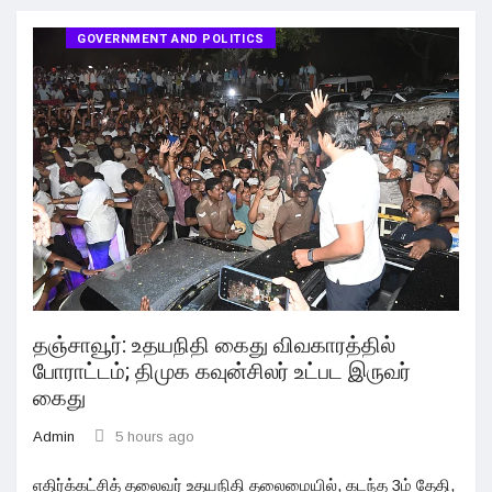
GOVERNMENT AND POLITICS
தஞ்சாவூர்: உதயநிதி கைது விவகாரத்தில்
போராட்டம்; திமுக கவுன்சிலர் உட்பட இருவர்
கைது
Admin
5 hours ago
எதிர்க்கட்சித் தலைவர் உதயநிதி தலைமையில், கடந்த 3ம் தேதி,