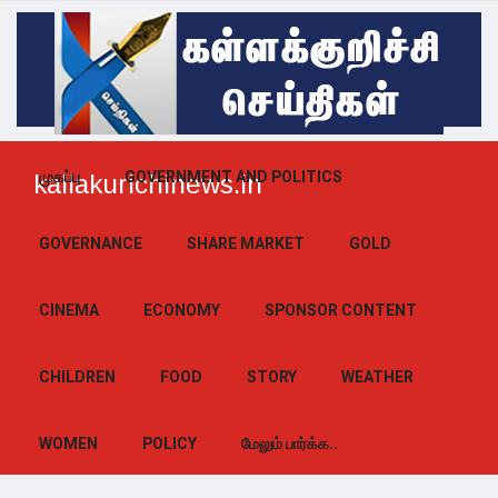
முகப்பு
GOVERNMENT AND POLITICS
kallakurichinews.in
GOVERNANCE
SHARE MARKET
GOLD
CINEMA
ECONOMY
SPONSOR CONTENT
CHILDREN
FOOD
STORY
WEATHER
WOMEN
POLICY
மேலும் பார்க்க..