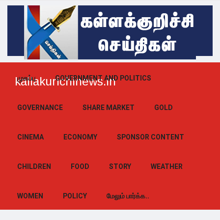
முகப்பு
GOVERNMENT AND POLITICS
kallakurichinews.in
GOVERNANCE
SHARE MARKET
GOLD
CINEMA
ECONOMY
SPONSOR CONTENT
CHILDREN
FOOD
STORY
WEATHER
WOMEN
POLICY
மேலும் பார்க்க..