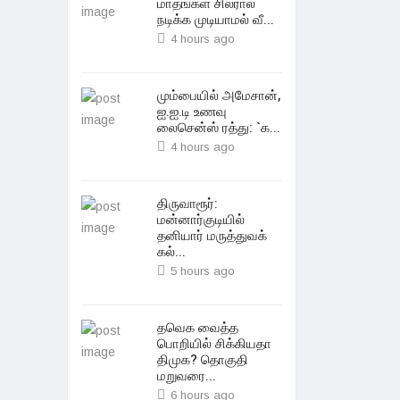
மாதங்கள் சிலரால்
நடிக்க முடியாமல் வீ...
4 hours ago
மும்பையில் அமேசான்,
ஐ.ஐ.டி உணவு
லைசென்ஸ் ரத்து: `க...
4 hours ago
திருவாரூர்:
மன்னார்குடியில்
தனியார் மருத்துவக்
கல்...
5 hours ago
தவெக வைத்த
பொறியில் சிக்கியதா
திமுக? தொகுதி
மறுவரை...
6 hours ago