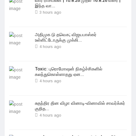
வார ராசிபலன் | 10.8.26 முதல் 16.8.26 வரை |
இந்த வா...
3 hours ago
அதிமுக டு தவெக; விஜயபாஸ்கர்
உள்ளிட்டோருக்கு முக்கி...
4 hours ago
Toxic: புரொமோஷன் நிகழ்ச்சிகளில்
கலந்துகொள்ளாதது ஏன...
4 hours ago
சுதந்திர தின விழா வினாடி-வினாவில் சாவர்க்கர்
குறித...
4 hours ago