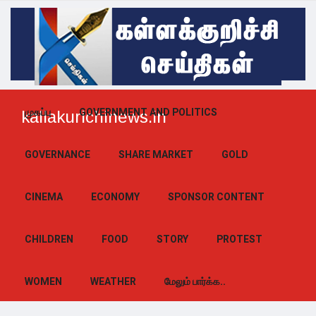
முகப்பு
GOVERNMENT AND POLITICS
kallakurichinews.in
GOVERNANCE
SHARE MARKET
GOLD
CINEMA
ECONOMY
SPONSOR CONTENT
CHILDREN
FOOD
STORY
PROTEST
WOMEN
WEATHER
மேலும் பார்க்க..