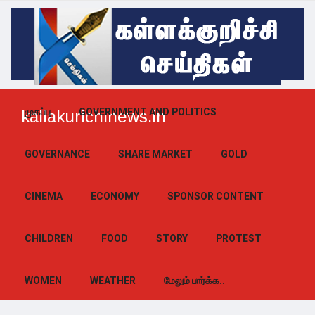
முகப்பு
GOVERNMENT AND POLITICS
kallakurichinews.in
GOVERNANCE
SHARE MARKET
GOLD
CINEMA
ECONOMY
SPONSOR CONTENT
CHILDREN
FOOD
STORY
PROTEST
WOMEN
WEATHER
மேலும் பார்க்க..