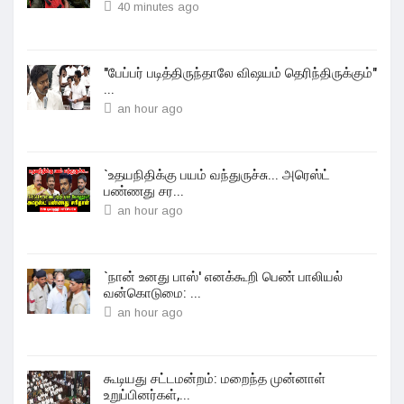
40 minutes ago
"பேப்பர் படித்திருந்தாலே விஷயம் தெரிந்திருக்கும்"
...
an hour ago
`உதயநிதிக்கு பயம் வந்துருச்சு... அரெஸ்ட்
பண்ணது சர...
an hour ago
`நான் உனது பாஸ்' எனக்கூறி பெண் பாலியல்
வன்கொடுமை: ...
an hour ago
கூடியது சட்டமன்றம்: மறைந்த முன்னாள்
உறுப்பினர்கள்,...