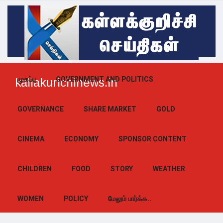
முகப்பு
GOVERNMENT AND POLITICS
kallakurichinews.in
GOVERNANCE
SHARE MARKET
GOLD
CINEMA
ECONOMY
SPONSOR CONTENT
CHILDREN
FOOD
STORY
WEATHER
WOMEN
POLICY
மேலும் பார்க்க..