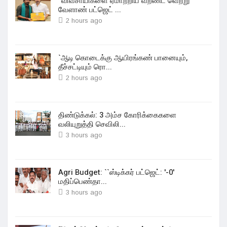
”விவசாயிகளை ஏமாற்றிய வறண்ட வெற்று
வேளாண் பட்ஜெட் ...
2 hours ago
`ஆடி கொடைக்கு ஆயிரங்கண் பானையும்,
தீச்சட்டியும் ரொ...
2 hours ago
திண்டுக்கல்: 3 அம்ச கோரிக்கைகளை
வலியுறுத்தி செவிலி...
3 hours ago
Agri Budget: ``ஸ்டிக்கர் பட்ஜெட்: '-0'
மதிப்பெண்தா...
3 hours ago