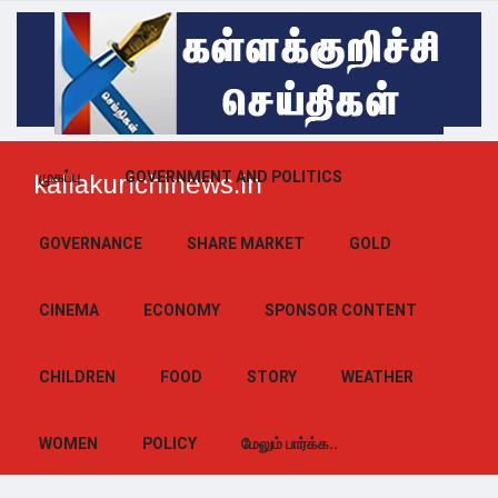
முகப்பு
GOVERNMENT AND POLITICS
kallakurichinews.in
GOVERNANCE
SHARE MARKET
GOLD
CINEMA
ECONOMY
SPONSOR CONTENT
CHILDREN
FOOD
STORY
WEATHER
WOMEN
POLICY
மேலும் பார்க்க..