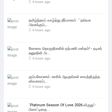
6 hours ago
தமிழ்த்தாய் வாழ்த்து தீர்மானம்: ``தவெக
அரசுக்கும்,...
6 hours ago
கோவை தொகுதிகளில் நற்பணி மன்றம்! - நடிகர்
தனுஷின் அ...
6 hours ago
கும்பகோணம்: காரில் ஆயுதங்கள் வைத்திருந்த
விவகாரம்;...
6 hours ago
`Platinum Season Of Love 2026 விருது'-
பிளாட்டினத...