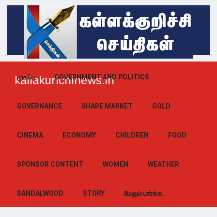
முகப்பு
GOVERNMENT AND POLITICS
kallakurichinews.in
GOVERNANCE
SHARE MARKET
GOLD
CINEMA
ECONOMY
CHILDREN
FOOD
SPONSOR CONTENT
WOMEN
WEATHER
SANDALWOOD
STORY
மேலும் பார்க்க..