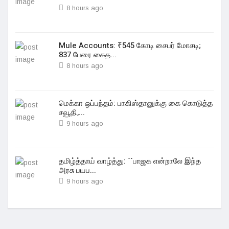
8 hours ago
Mule Accounts: ₹545 கோடி சைபர் மோசடி;
837 பேரை கைத...
8 hours ago
மெக்கா ஒப்பந்தம்: பாகிஸ்தானுக்கு கை கொடுத்த
சவூதி,...
9 hours ago
தமிழ்த்தாய் வாழ்த்து: ``பாஜக என்றாலே இந்த
அரசு பயப...
9 hours ago