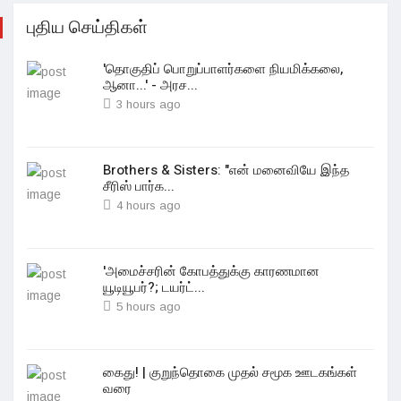
புதிய செய்திகள்
'தொகுதிப் பொறுப்பாளர்களை நியமிக்கலை,
ஆனா...' - அரச...
3 hours ago
Brothers & Sisters: "என் மனைவியே இந்த
சீரிஸ் பார்க...
4 hours ago
'அமைச்சரின் கோபத்துக்கு காரணமான
யூடியூபர்?; டயர்ட்...
5 hours ago
கைது! | குறுந்தொகை முதல் சமூக ஊடகங்கள்
வரை