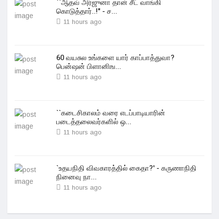
``ஆதவ் அர்ஜுனா தான் சீட் வாங்கி
கொடுத்தார்..!" - ச...
11 hours ago
60 வயசுல உங்களை யார் காப்பாத்துவா?
பென்ஷன் பிளானிங...
11 hours ago
``கடைசிகாலம் வரை எடப்பாடியாரின்
படைத்தலைவர்களில் ஒ...
11 hours ago
`உதயநிதி விவகாரத்தில் கைதா?' - கருணாநிதி
நினைவு நா...
11 hours ago