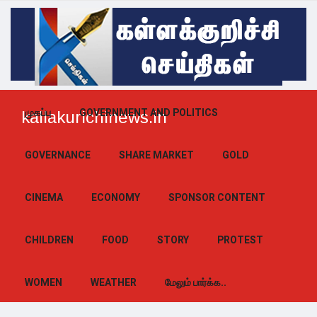
முகப்பு
GOVERNMENT AND POLITICS
kallakurichinews.in
GOVERNANCE
SHARE MARKET
GOLD
CINEMA
ECONOMY
SPONSOR CONTENT
CHILDREN
FOOD
STORY
PROTEST
WOMEN
WEATHER
மேலும் பார்க்க..