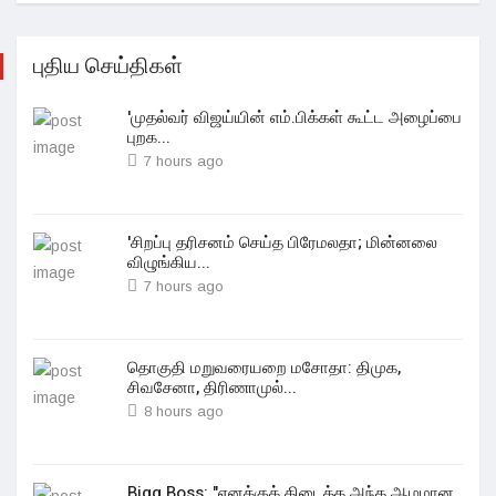
புதிய செய்திகள்
'முதல்வர் விஜய்யின் எம்.பிக்கள் கூட்ட அழைப்பை
புறக...
7 hours ago
'சிறப்பு தரிசனம் செய்த பிரேமலதா; மின்னலை
விழுங்கிய...
7 hours ago
தொகுதி மறுவரையறை மசோதா: திமுக,
சிவசேனா, திரிணாமுல்...
8 hours ago
Bigg Boss: "எனக்குக் கிடைத்த அந்த ஆழமான