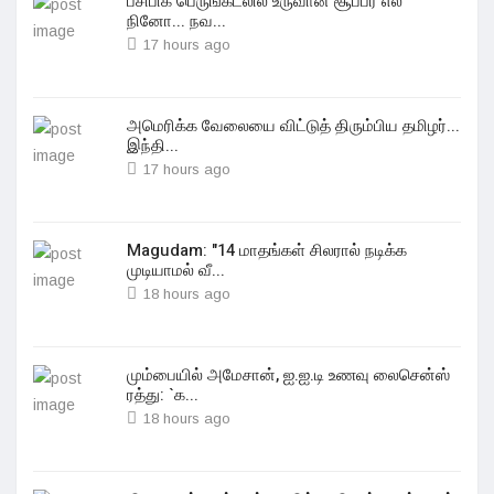
பசிபிக் பெருங்கடலில் உருவான சூப்பர் எல்
நினோ... நவ...
17 hours ago
அமெரிக்க வேலையை விட்டுத் திரும்பிய தமிழர்...
இந்தி...
17 hours ago
Magudam: "14 மாதங்கள் சிலரால் நடிக்க
முடியாமல் வீ...
18 hours ago
மும்பையில் அமேசான், ஐ.ஐ.டி உணவு லைசென்ஸ்
ரத்து: `க...
18 hours ago