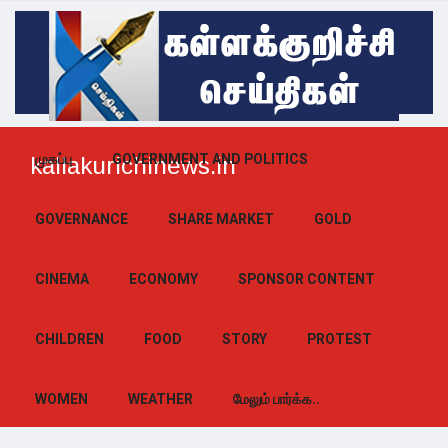
முகப்பு
GOVERNMENT AND POLITICS
kallakurichinews.in
GOVERNANCE
SHARE MARKET
GOLD
CINEMA
ECONOMY
SPONSOR CONTENT
CHILDREN
FOOD
STORY
PROTEST
WOMEN
WEATHER
மேலும் பார்க்க..