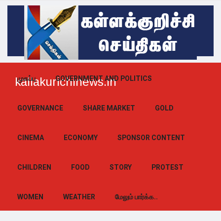
முகப்பு
GOVERNMENT AND POLITICS
kallakurichinews.in
GOVERNANCE
SHARE MARKET
GOLD
CINEMA
ECONOMY
SPONSOR CONTENT
CHILDREN
FOOD
STORY
PROTEST
WOMEN
WEATHER
மேலும் பார்க்க..