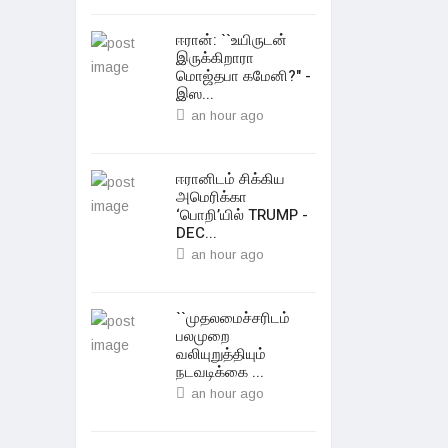
ஈரான்: ``உயிருடன்
இருக்கிறாரா
மொஜ்தபா கமேனி?" -
இஸ...
an hour ago
ஈரானிடம் சிக்கிய
அமெரிக்கா
‘பொறி’யில் TRUMP -
DEC...
an hour ago
``முதலமைச்சரிடம்
பலமுறை
வலியுறுத்தியும்
நடவடிக்கை ...
an hour ago