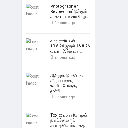
Photographer
Review: காட்டுக்குள்
சாகசப் பயணம் மேற...
2 hours ago
வார ராசிபலன் |
10.8.26 முதல் 16.8.26
வரை | இந்த வா...
2 hours ago
அதிமுக டு தவெக;
விஜயபாஸ்கர்
உள்ளிட்டோருக்கு
முக்கி...
2 hours ago
Toxic: புரொமோஷன்
நிகழ்ச்சிகளில்
கலந்துகொள்ளாதது