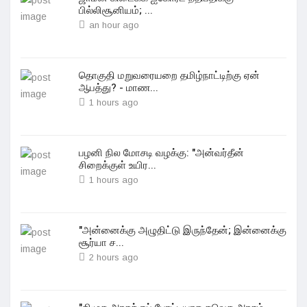
பில்லிசூனியம்; ...
an hour ago
தொகுதி மறுவரையறை தமிழ்நாட்டிற்கு ஏன்
ஆபத்து? - மாண...
1 hours ago
பழனி நில மோசடி வழக்கு: "அன்வர்தீன்
சிறைக்குள் உயிர...
1 hours ago
"அன்னைக்கு அழுதிட்டு இருந்தேன்; இன்னைக்கு
சூர்யா ச...
2 hours ago