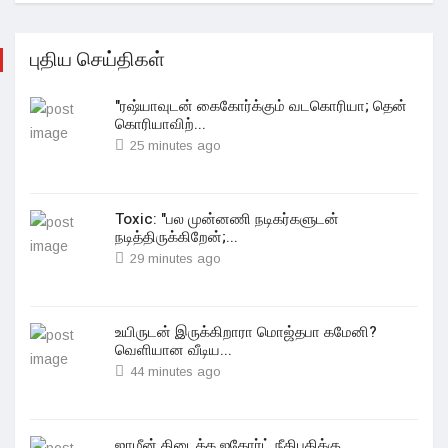
புதிய செய்திகள்
"ரஷ்யாவுடன் கைகோர்க்கும் வடகொரியா; தென்
கொரியாவிற்...
25 minutes ago
Toxic: "பல முன்னணி நடிகர்களுடன்
நடித்திருக்கிறேன்;...
29 minutes ago
உயிருடன் இருக்கிறாரா மொஜ்தபா‌ கமேனி?
வெளியான வீடிய...
44 minutes ago
ஜாமீன் கிடைக்க ஐகோர்ட் நீதிபதிக்கு