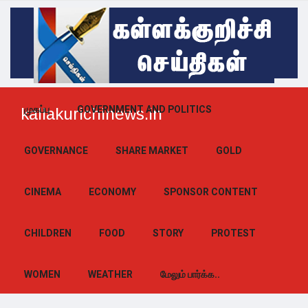
முகப்பு
GOVERNMENT AND POLITICS
kallakurichinews.in
GOVERNANCE
SHARE MARKET
GOLD
CINEMA
ECONOMY
SPONSOR CONTENT
CHILDREN
FOOD
STORY
PROTEST
WOMEN
WEATHER
மேலும் பார்க்க..