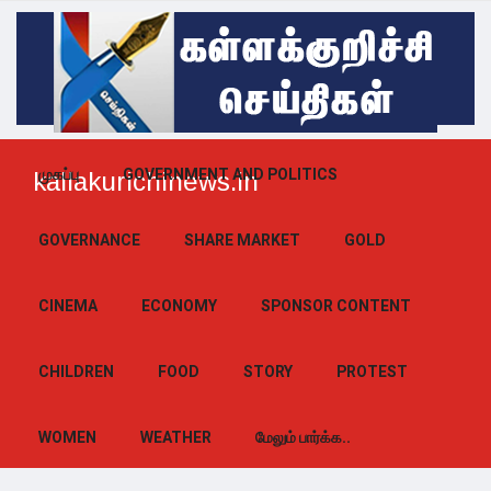
முகப்பு
GOVERNMENT AND POLITICS
kallakurichinews.in
GOVERNANCE
SHARE MARKET
GOLD
CINEMA
ECONOMY
SPONSOR CONTENT
CHILDREN
FOOD
STORY
PROTEST
WOMEN
WEATHER
மேலும் பார்க்க..