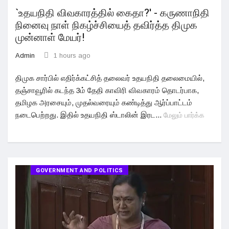
`உதயநிதி விவகாரத்தில் கைதா?' - கருணாநிதி
நினைவு நாள் நிகழ்ச்சியைத் தவிர்த்த திமுக
முன்னாள் மேயர்!
Admin
1 hours ago
திமுக சார்பில் எதிர்க்கட்சித் தலைவர் உதயநிதி தலைமையில்,
தஞ்சாவூரில் கடந்த 3ம் தேதி காவிரி விவகாரம் தொடர்பாக,
தமிழக அரசையும், முதல்வரையும் கண்டித்து ஆர்ப்பாட்டம்
நடைபெற்றது. இதில் உதயநிதி ஸ்டாலின் இரட...
மேலும் பார்க்க
GOVERNMENT AND POLITICS