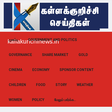
முகப்பு
GOVERNMENT AND POLITICS
kallakurichinews.in
GOVERNANCE
SHARE MARKET
GOLD
CINEMA
ECONOMY
SPONSOR CONTENT
CHILDREN
FOOD
STORY
WEATHER
WOMEN
POLICY
மேலும் பார்க்க..