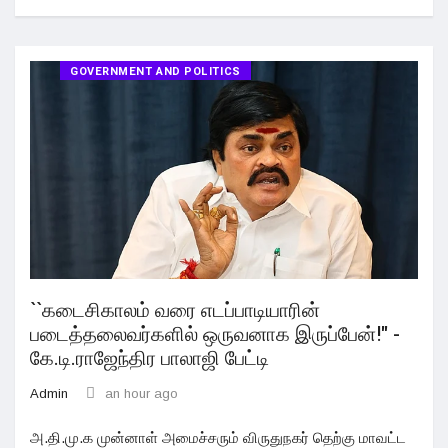
GOVERNMENT AND POLITICS
``கடைசிகாலம் வரை எடப்பாடியாரின்
படைத்தலைவர்களில் ஒருவனாக இருப்பேன்!" -
கே.டி.ராஜேந்திர பாலாஜி பேட்டி
Admin
an hour ago
அ.தி.மு.க முன்னாள் அமைச்சரும் விருதுநகர் தெற்கு மாவட்ட