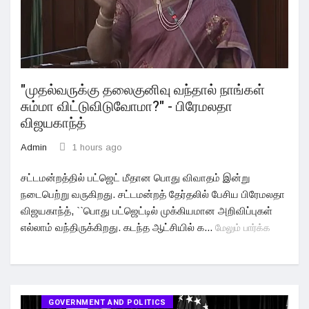
"முதல்வருக்கு தலைகுனிவு வந்தால் நாங்கள்
சும்மா விட்டுவிடுவோமா?" - பிரேமலதா
விஜயகாந்த்
Admin
1 hours ago
சட்டமன்றத்தில் பட்ஜெட் மீதான பொது விவாதம் இன்று
நடைபெற்று வருகிறது. சட்டமன்றத் தேர்தலில் பேசிய பிரேமலதா
விஜயகாந்த், ``பொது பட்ஜெட்டில் முக்கியமான அறிவிப்புகள்
எல்லாம் வந்திருக்கிறது. கடந்த ஆட்சியில் க...
மேலும் பார்க்க
GOVERNMENT AND POLITICS