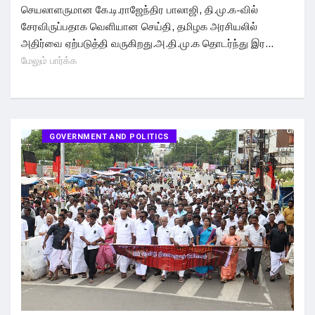
செயலாளருமான கே.டி.ராஜேந்திர பாலாஜி, தி.மு.க-வில்
சேரவிருப்பதாக வெளியான செய்தி, தமிழக அரசியலில்
அதிர்வை ஏற்படுத்தி வருகிறது.அ.தி.மு.க தொடர்ந்து இர...
மேலும் பார்க்க
GOVERNMENT AND POLITICS