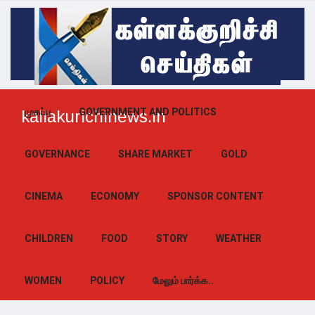
முகப்பு
GOVERNMENT AND POLITICS
kallakurichinews.in
GOVERNANCE
SHARE MARKET
GOLD
CINEMA
ECONOMY
SPONSOR CONTENT
CHILDREN
FOOD
STORY
WEATHER
WOMEN
POLICY
மேலும் பார்க்க..