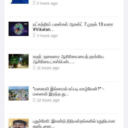
2 hours ago
நட்சத்திரப் பலன்கள் ஆகஸ்ட் 7 முதல் 13 வரை
#Vikatan...
3 hours ago
கரூர்: தலைமை ஆசிரியையைத் தாக்கிய
ஆசிரியை; சஸ்பென்ட...
11 hours ago
"மனைவி இல்லாமல் எப்படி வாழ்வேன்?" -
மனைவி இறந்த து...
12 hours ago
புதுச்சேரி: இரண்டு நீதிமன்றங்களில் உறுதியான
தண்டனை...