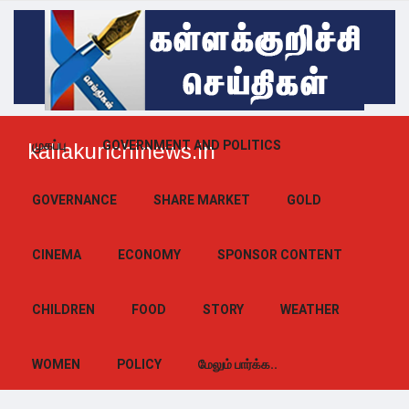
முகப்பு
GOVERNMENT AND POLITICS
kallakurichinews.in
GOVERNANCE
SHARE MARKET
GOLD
CINEMA
ECONOMY
SPONSOR CONTENT
CHILDREN
FOOD
STORY
WEATHER
WOMEN
POLICY
மேலும் பார்க்க..