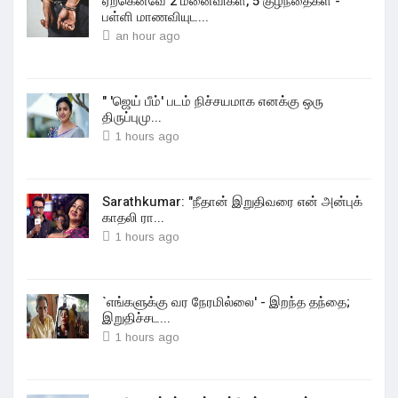
ஏற்கெனவே 2 மனைவிகள், 5 குழந்தைகள் -
பள்ளி மாணவியுட...
an hour ago
" 'ஜெய் பீம்' படம் நிச்சயமாக எனக்கு ஒரு
திருப்புமு...
1 hours ago
Sarathkumar: "நீதான் இறுதிவரை என் அன்புக்
காதலி ரா...
1 hours ago
`எங்களுக்கு வர நேரமில்லை' - இறந்த தந்தை;
இறுதிச்சட...
1 hours ago