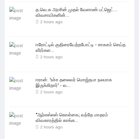
த.வெ.க அரசின் முதல் வேளாண் பட்ஜெட்...
விவசாயிகளின்...
2 hours ago
ஈரோட்டில் குதிரையேற்றபோட்டி - சாகசம் செய்த
வீரர்கள...
2 hours ago
ஈரான்: 'உச்ச தலைவர் மொஜ்தபா நலமாக
இருக்கிறார்' - வ...
2 hours ago
"ஆர்எஸ்எஸ் கொள்கை; வந்தே மாதரம்
விவகாரத்தில் காங்க...
2 hours ago