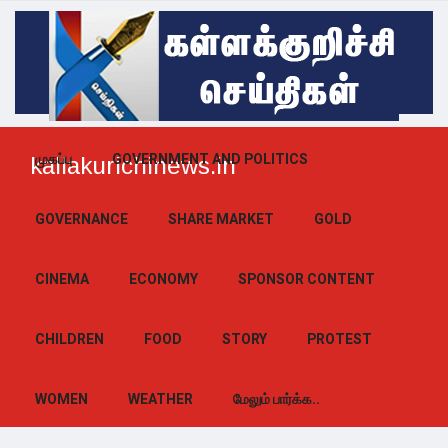
முகப்பு
GOVERNMENT AND POLITICS
kallakurichinews.in
GOVERNANCE
SHARE MARKET
GOLD
CINEMA
ECONOMY
SPONSOR CONTENT
CHILDREN
FOOD
STORY
PROTEST
WOMEN
WEATHER
மேலும் பார்க்க..