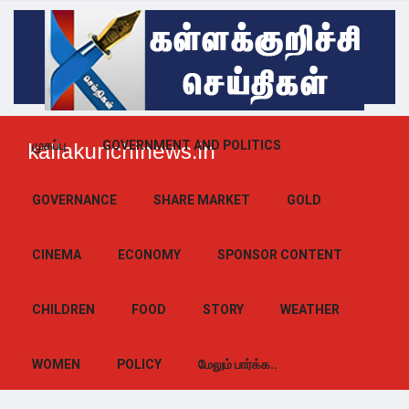
முகப்பு
GOVERNMENT AND POLITICS
kallakurichinews.in
GOVERNANCE
SHARE MARKET
GOLD
CINEMA
ECONOMY
SPONSOR CONTENT
CHILDREN
FOOD
STORY
WEATHER
WOMEN
POLICY
மேலும் பார்க்க..