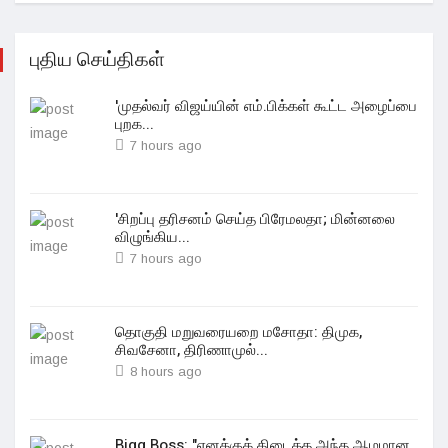
புதிய செய்திகள்
'முதல்வர் விஜய்யின் எம்.பிக்கள் கூட்ட அழைப்பை
புறக...
7 hours ago
'சிறப்பு தரிசனம் செய்த பிரேமலதா; மின்னலை
விழுங்கிய...
7 hours ago
தொகுதி மறுவரையறை மசோதா: திமுக,
சிவசேனா, திரிணாமுல்...
8 hours ago
Bigg Boss: "எனக்குக் கிடைத்த அந்த ஆழமான