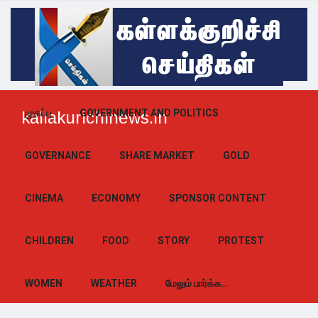
முகப்பு
GOVERNMENT AND POLITICS
kallakurichinews.in
GOVERNANCE
SHARE MARKET
GOLD
CINEMA
ECONOMY
SPONSOR CONTENT
CHILDREN
FOOD
STORY
PROTEST
WOMEN
WEATHER
மேலும் பார்க்க..