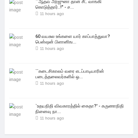
``ஆதவ் அர்ஜுனா தான் சீட் வாங்கி
கொடுத்தார்..!" - ச...
11 hours ago
60 வயசுல உங்களை யார் காப்பாத்துவா?
பென்ஷன் பிளானிங...
11 hours ago
``கடைசிகாலம் வரை எடப்பாடியாரின்
படைத்தலைவர்களில் ஒ...
11 hours ago
`உதயநிதி விவகாரத்தில் கைதா?' - கருணாநிதி
நினைவு நா...
11 hours ago