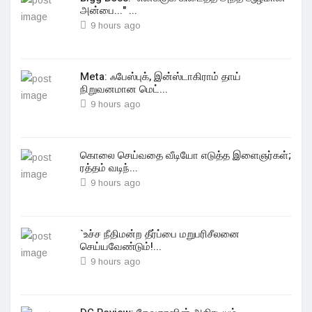
அன்பை..." ...
9 hours ago
Meta: ஃபேஸ்புக், இன்ஸ்டாகிராம் தாய்
நிறுவனமான மெட்...
9 hours ago
கொலை செய்வதை வீடியோ எடுத்த இளைஞர்கள்;
ரத்தம் வடிந்...
9 hours ago
`உச்ச நீதிமன்ற தீர்ப்பை மறுபரிசீலனை
செய்யவேண்டும்!...
9 hours ago