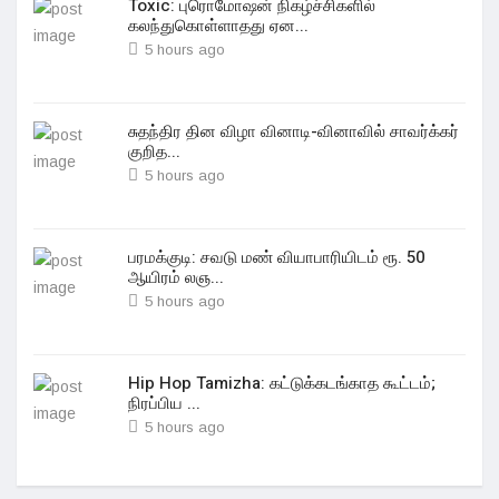
Toxic: புரொமோஷன் நிகழ்ச்சிகளில்
கலந்துகொள்ளாதது ஏன...
5 hours ago
சுதந்திர தின விழா வினாடி-வினாவில் சாவர்க்கர்
குறித...
5 hours ago
பரமக்குடி: சவடு மண் வியாபாரியிடம் ரூ. 50
ஆயிரம் லஞ...
5 hours ago
Hip Hop Tamizha: கட்டுக்கடங்காத கூட்டம்;
நிரப்பிய ...
5 hours ago