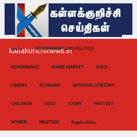
முகப்பு
GOVERNMENT AND POLITICS
kallakurichinews.in
GOVERNANCE
SHARE MARKET
GOLD
CINEMA
ECONOMY
SPONSOR CONTENT
CHILDREN
FOOD
STORY
PROTEST
WOMEN
WEATHER
மேலும் பார்க்க..