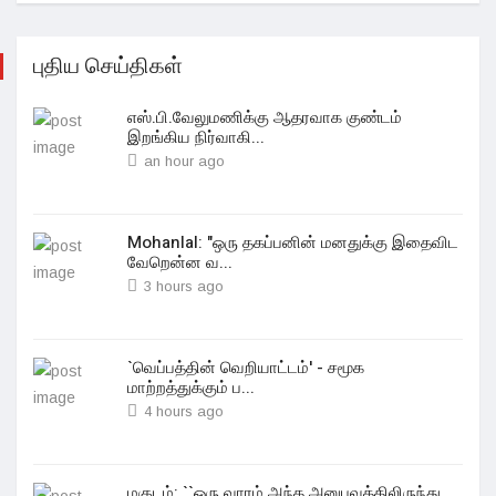
புதிய செய்திகள்
எஸ்.பி.வேலுமணிக்கு ஆதரவாக குண்டம்
இறங்கிய நிர்வாகி...
an hour ago
Mohanlal: "ஒரு தகப்பனின் மனதுக்கு இதைவிட
வேறென்ன வ...
3 hours ago
`வெப்பத்தின் வெறியாட்டம்' - சமூக
மாற்றத்துக்கும் ப...
4 hours ago
மகுடம்: ``ஒரு வாரம் அந்த அனுபவத்திலிருந்து