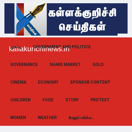
முகப்பு
GOVERNMENT AND POLITICS
kallakurichinews.in
GOVERNANCE
SHARE MARKET
GOLD
CINEMA
ECONOMY
SPONSOR CONTENT
CHILDREN
FOOD
STORY
PROTEST
WOMEN
WEATHER
மேலும் பார்க்க..