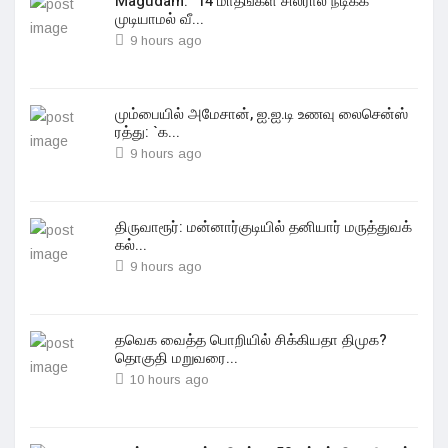
Magudam: "14 மாதங்கள் சிலரால் நடிக்க
முடியாமல் வீ...
9 hours ago
மும்பையில் அமேசான், ஐ.ஐ.டி உணவு லைசென்ஸ்
ரத்து: `க...
9 hours ago
திருவாரூர்: மன்னார்குடியில் தனியார் மருத்துவக்
கல்...
9 hours ago
தவெக வைத்த பொறியில் சிக்கியதா திமுக?
தொகுதி மறுவரை...
10 hours ago