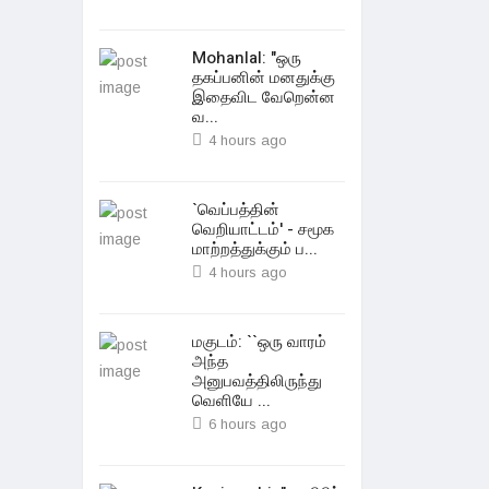
Mohanlal: "ஒரு
தகப்பனின் மனதுக்கு
இதைவிட வேறென்ன
வ...
4 hours ago
`வெப்பத்தின்
வெறியாட்டம்' - சமூக
மாற்றத்துக்கும் ப...
4 hours ago
மகுடம்: ``ஒரு வாரம்
அந்த
அனுபவத்திலிருந்து
வெளியே ...
6 hours ago