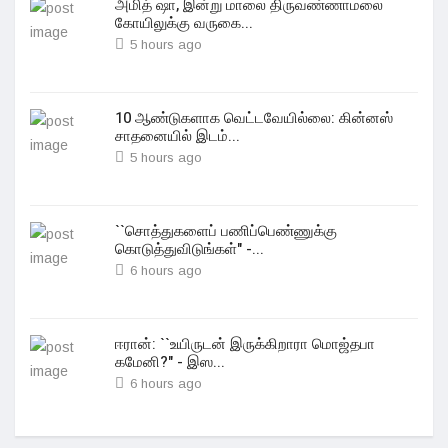
அமித் ஷா, இன்று மாலை திருவண்ணாமலை
கோயிலுக்கு வருகை...
5 hours ago
10 ஆண்டுகளாக வெட்டவேயில்லை: கின்னஸ்
சாதனையில் இடம்...
5 hours ago
``சொத்துகளைப் பணிப்பெண்ணுக்கு
கொடுத்துவிடுங்கள்" -...
6 hours ago
ஈரான்: ``உயிருடன் இருக்கிறாரா மொஜ்தபா
கமேனி?" - இஸ...
6 hours ago