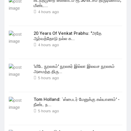
கடந்தமுறை உங்களிடம் ரூ.50 லட்சம் திருடினோம்,
மீண்ட...
4 hours ago
20 Years Of Venkat Prabhu: "அதே
ஆர்வத்தோடு நல்ல க...
4 hours ago
'வீடே நூலகம்' நூலகர் இல்லா இலவச நூலகம்
அமைத்த திரு...
5 hours ago
Tom Holland: `ஸ்பைடர் மேனுக்கு கல்யாணம்' -
நீண்ட ந...
5 hours ago