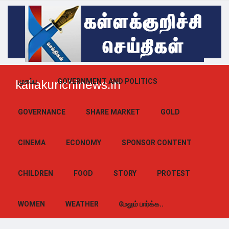
முகப்பு
GOVERNMENT AND POLITICS
kallakurichinews.in
GOVERNANCE
SHARE MARKET
GOLD
CINEMA
ECONOMY
SPONSOR CONTENT
CHILDREN
FOOD
STORY
PROTEST
WOMEN
WEATHER
மேலும் பார்க்க..