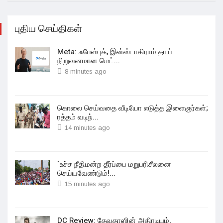
புதிய செய்திகள்
Meta: ஃபேஸ்புக், இன்ஸ்டாகிராம் தாய்
நிறுவனமான மெட்...
8 minutes ago
கொலை செய்வதை வீடியோ எடுத்த இளைஞர்கள்;
ரத்தம் வடிந்...
14 minutes ago
`உச்ச நீதிமன்ற தீர்ப்பை மறுபரிசீலனை
செய்யவேண்டும்!...
15 minutes ago
DC Review: தேவதாஸின் அதிரடியும்,