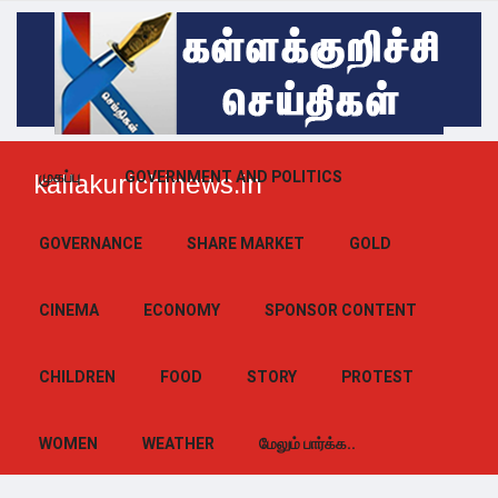
முகப்பு
GOVERNMENT AND POLITICS
kallakurichinews.in
GOVERNANCE
SHARE MARKET
GOLD
CINEMA
ECONOMY
SPONSOR CONTENT
CHILDREN
FOOD
STORY
PROTEST
WOMEN
WEATHER
மேலும் பார்க்க..