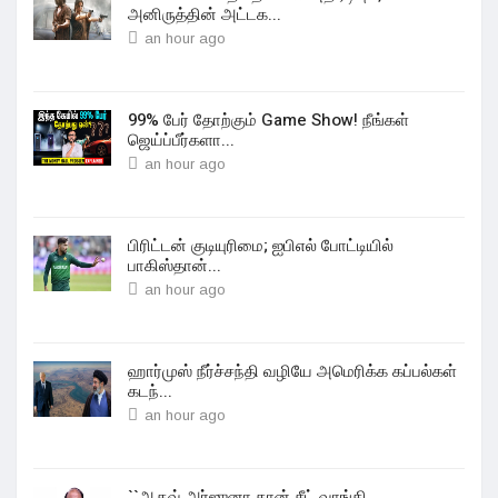
அனிருத்தின் அட்டக...
an hour ago
99% பேர் தோற்கும் Game Show! நீங்கள்
ஜெய்ப்பீர்களா...
an hour ago
பிரிட்டன் குடியுரிமை; ஐபிஎல் போட்டியில்
பாகிஸ்தான்...
an hour ago
ஹார்முஸ் நீர்ச்சந்தி வழியே அமெரிக்க கப்பல்கள்
கடந்...
an hour ago
``ஆதவ் அர்ஜுனா தான் சீட் வாங்கி