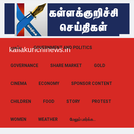
முகப்பு
GOVERNMENT AND POLITICS
kallakurichinews.in
GOVERNANCE
SHARE MARKET
GOLD
CINEMA
ECONOMY
SPONSOR CONTENT
CHILDREN
FOOD
STORY
PROTEST
WOMEN
WEATHER
மேலும் பார்க்க..