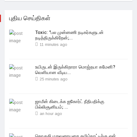
புதிய செய்திகள்
Toxic: "பல முன்னணி நடிகர்களுடன்
நடித்திருக்கிறேன்;...
11 minutes ago
உயிருடன் இருக்கிறாரா மொஜ்தபா‌ கமேனி?
வெளியான வீடிய...
25 minutes ago
ஜாமீன் கிடைக்க ஐகோர்ட் நீதிபதிக்கு
பில்லிசூனியம்; ...
an hour ago
தொகுதி மறுவரையறை தமிழ்நாட்டிற்கு ஏன்