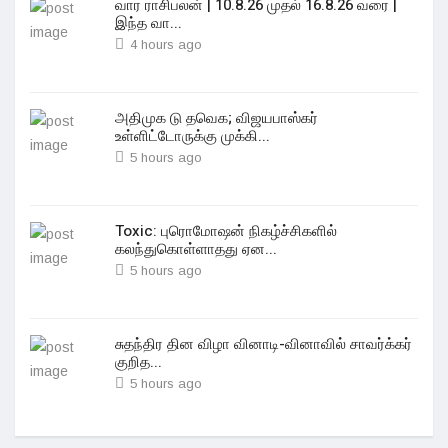
வார ராசிபலன் | 10.8.26 முதல் 16.8.26 வரை |
இந்த வா...
4 hours ago
அதிமுக டு தவெக; விஜயபாஸ்கர்
உள்ளிட்டோருக்கு முக்கி...
5 hours ago
Toxic: புரொமோஷன் நிகழ்ச்சிகளில்
கலந்துகொள்ளாதது ஏன...
5 hours ago
சுதந்திர தின விழா வினாடி-வினாவில் சாவர்க்கர்
குறித...
5 hours ago