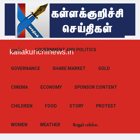
முகப்பு
GOVERNMENT AND POLITICS
kallakurichinews.in
GOVERNANCE
SHARE MARKET
GOLD
CINEMA
ECONOMY
SPONSOR CONTENT
CHILDREN
FOOD
STORY
PROTEST
WOMEN
WEATHER
மேலும் பார்க்க..