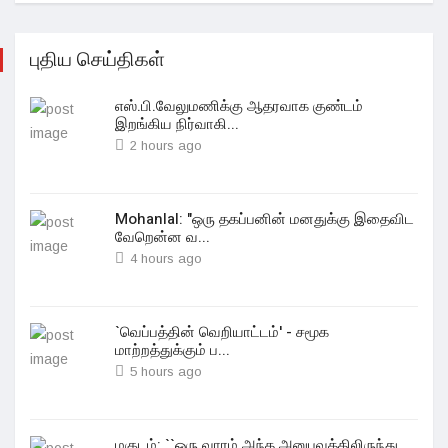
புதிய செய்திகள்
எஸ்.பி.வேலுமணிக்கு ஆதரவாக குண்டம்
இறங்கிய நிர்வாகி...
2 hours ago
Mohanlal: "ஒரு தகப்பனின் மனதுக்கு இதைவிட
வேறென்ன வ...
4 hours ago
`வெப்பத்தின் வெறியாட்டம்' - சமூக
மாற்றத்துக்கும் ப...
5 hours ago
மகுடம்: ``ஒரு வாரம் அந்த அனுபவத்திலிருந்து