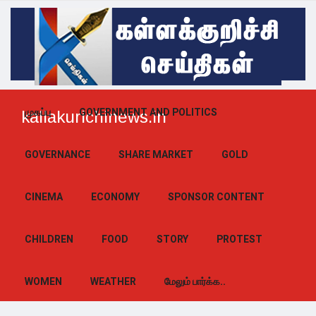
முகப்பு
GOVERNMENT AND POLITICS
kallakurichinews.in
GOVERNANCE
SHARE MARKET
GOLD
CINEMA
ECONOMY
SPONSOR CONTENT
CHILDREN
FOOD
STORY
PROTEST
WOMEN
WEATHER
மேலும் பார்க்க..