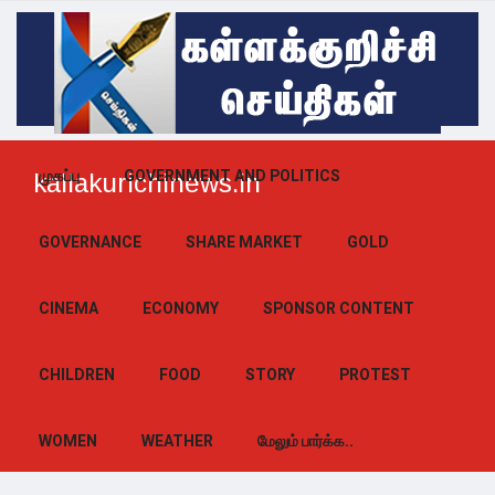
முகப்பு
GOVERNMENT AND POLITICS
kallakurichinews.in
GOVERNANCE
SHARE MARKET
GOLD
CINEMA
ECONOMY
SPONSOR CONTENT
CHILDREN
FOOD
STORY
PROTEST
WOMEN
WEATHER
மேலும் பார்க்க..