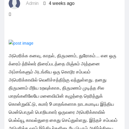
Admin
4 weeks ago
அமெரிக்க கனவு, காதல், திருமணம், துரோகம்... என ஒரு
க்ரைம் த்ரில்லர் திரைப்படத்தை மிஞ்சும் அத்தனை
அம்சங்களும் அடங்கிய ஒரு கொடூர சம்பவம்
அமெரிக்காவில் வெளிச்சத்திற்கு வந்துள்ளது. தனது
திருமணம் மீறிய உறவுக்காக, திருமணம் முடித்த சில
மாதங்களிலேயே மனைவியின் கழுத்தை நெரித்துக்
கொன்றுவிட்டு, சுமார் 9 மாதங்களாக நாடகமாடிய இந்திய
மென்பொருள் பொறியாளர் ஒருவரை அமெரிக்காவில்
பெல்வ்யூ காவல்துறை கைது செய்துள்ளது. இந்தச் சம்பவம்
அமெரிக்க வாழ் இந்தியர்களிடையே பெரும் அதிர்ச்சியை