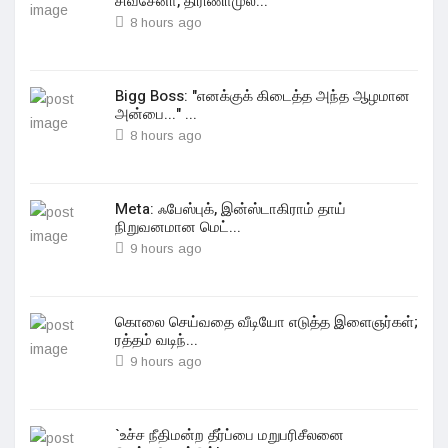
சிவசேனா, திரிணாமுல்...
8 hours ago
Bigg Boss: "எனக்குக் கிடைத்த அந்த ஆழமான
அன்பை..." ...
8 hours ago
Meta: ஃபேஸ்புக், இன்ஸ்டாகிராம் தாய்
நிறுவனமான மெட்...
9 hours ago
கொலை செய்வதை வீடியோ எடுத்த இளைஞர்கள்;
ரத்தம் வடிந்...
9 hours ago
`உச்ச நீதிமன்ற தீர்ப்பை மறுபரிசீலனை