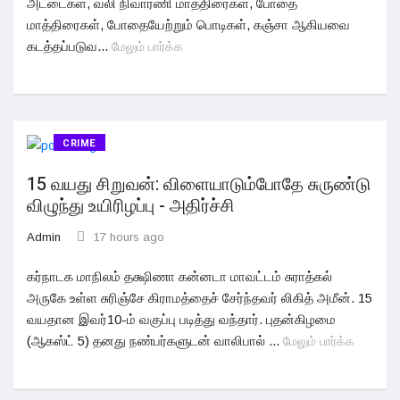
அட்டைகள், வலி நிவாரணி மாத்திரைகள், போதை
மாத்திரைகள், போதையேற்றும் பொடிகள், கஞ்சா ஆகியவை
கடத்தப்படுவ...
மேலும் பார்க்க
CRIME
15 வயது சிறுவன்: விளையாடும்போதே சுருண்டு
விழுந்து உயிரிழப்பு - அதிர்ச்சி
Admin
17 hours ago
கர்நாடக மாநிலம் தக்ஷிணா கன்னடா மாவட்டம் சுராத்கல்
அருகே உள்ள சுரிஞ்சே கிராமத்தைச் சேர்ந்தவர் லிகித் அமீன். 15
வயதான இவர்10-ம் வகுப்பு படித்து வந்தார். புதன்கிழமை
(ஆகஸ்ட் 5) தனது நண்பர்களுடன் வாலிபால் ...
மேலும் பார்க்க