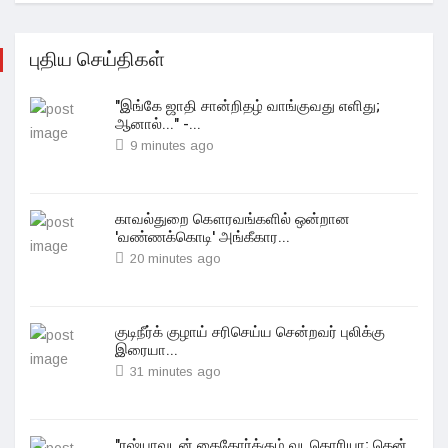
புதிய செய்திகள்
"இங்கே ஜாதி சான்றிதழ் வாங்குவது எளிது;
ஆனால்..." -...
9 minutes ago
காவல்துறை கௌரவங்களில் ஒன்றான
'வண்ணக்கொடி' அங்கீகார...
20 minutes ago
குடிநீர்க் குழாய் சரிசெய்ய சென்றவர் புலிக்கு
இரையா...
31 minutes ago
"ரஷ்யாவுடன் கைகோர்க்கும் வடகொரியா; தென்