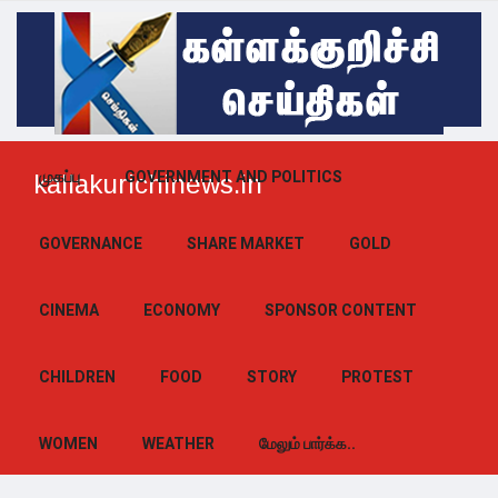
முகப்பு
GOVERNMENT AND POLITICS
kallakurichinews.in
GOVERNANCE
SHARE MARKET
GOLD
CINEMA
ECONOMY
SPONSOR CONTENT
CHILDREN
FOOD
STORY
PROTEST
WOMEN
WEATHER
மேலும் பார்க்க..