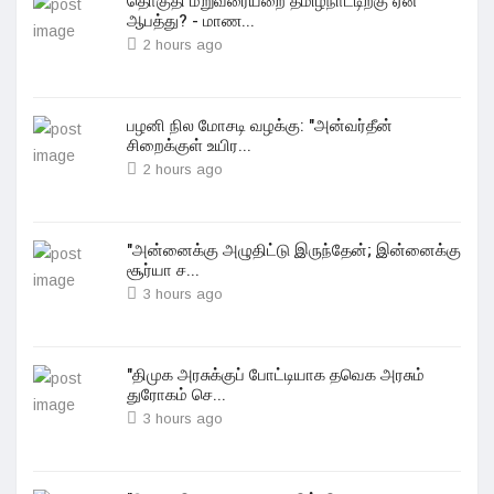
தொகுதி மறுவரையறை தமிழ்நாட்டிற்கு ஏன்
ஆபத்து? - மாண...
2 hours ago
பழனி நில மோசடி வழக்கு: "அன்வர்தீன்
சிறைக்குள் உயிர...
2 hours ago
"அன்னைக்கு அழுதிட்டு இருந்தேன்; இன்னைக்கு
சூர்யா ச...
3 hours ago
"திமுக அரசுக்குப் போட்டியாக தவெக அரசும்
துரோகம் செ...
3 hours ago