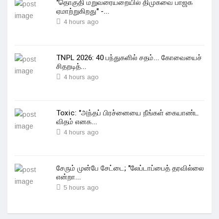
"தொகுதி மறுவரையறையில் திமுகவை பாஜக
ஏமாற்றுகிறது" -...
4 hours ago
TNPL 2026: 40 பந்துகளில் சதம்... கோவையைச்
சிதறடித்...
4 hours ago
Toxic: "அந்தப் பிரச்னையை நீங்கள் கையாண்ட
விதம் எனக...
4 hours ago
சேரும் முன்பே சேட்டை; "லேப்டாப்பைத் தரவில்லை
என்றா...
5 hours ago