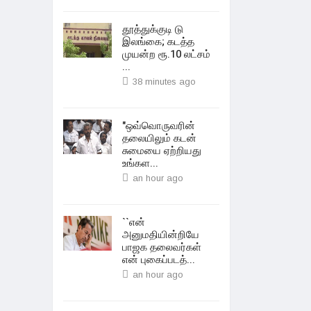
தூத்துக்குடி டு
இலங்கை; கடத்த
முயன்ற ரூ.10 லட்சம்
...
38 minutes ago
"ஒவ்வொருவரின்
தலையிலும் கடன்
சுமையை ஏற்றியது
உங்கள...
an hour ago
``என்
அனுமதியின்றியே
பாஜக தலைவர்கள்
என் புகைப்படத்...
an hour ago