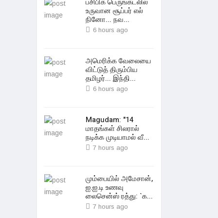
பசிபிக் பெருங்கடலில்
உருவான சூப்பர் எல்
நினோ... நவ...
6 hours ago
அமெரிக்க வேலையை
விட்டுத் திரும்பிய
தமிழர்... இந்தி...
6 hours ago
Magudam: "14
மாதங்கள் சிலரால்
நடிக்க முடியாமல் வீ...
7 hours ago
மும்பையில் அமேசான்,
ஐ.ஐ.டி உணவு
லைசென்ஸ் ரத்து: `க...
7 hours ago