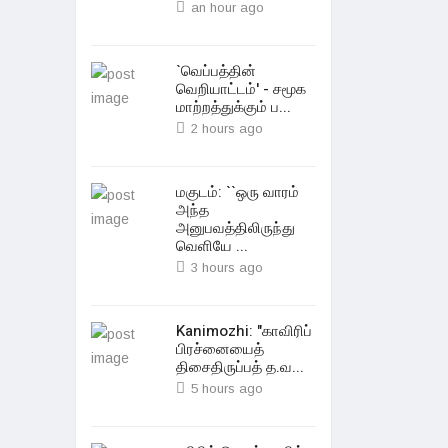
an hour ago
`வெப்பத்தின்
வெறியாட்டம்' - சமூக
மாற்றத்துக்கும் ப...
2 hours ago
மகுடம்: ``ஒரு வாரம்
அந்த
அனுபவத்திலிருந்து
வெளியே ...
3 hours ago
Kanimozhi: "காவிரிப்
பிரச்னையைத்
திசைதிருப்பத் த.வ...
5 hours ago