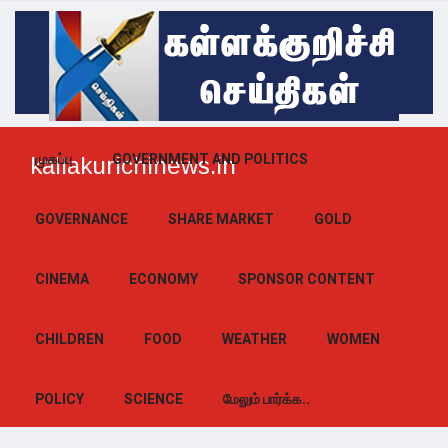
முகப்பு
GOVERNMENT AND POLITICS
kallakurichinews.in
GOVERNANCE
SHARE MARKET
GOLD
CINEMA
ECONOMY
SPONSOR CONTENT
CHILDREN
FOOD
WEATHER
WOMEN
POLICY
SCIENCE
மேலும் பார்க்க..