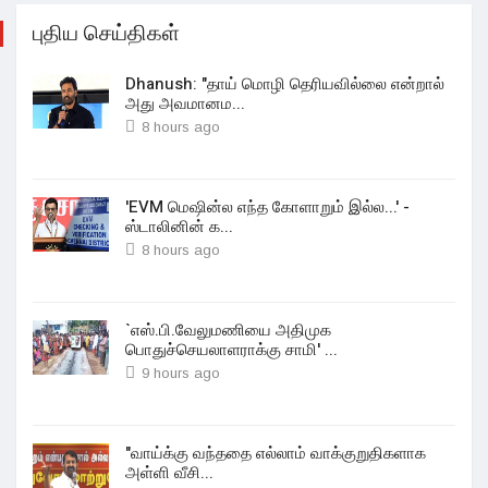
புதிய செய்திகள்
Dhanush: "தாய் மொழி தெரியவில்லை என்றால்
அது அவமானம...
8 hours ago
'EVM மெஷின்ல எந்த கோளாறும் இல்ல...' -
ஸ்டாலினின் க...
8 hours ago
`எஸ்.பி.வேலுமணியை அதிமுக
பொதுச்செயலாளராக்கு சாமி' ...
9 hours ago
"வாய்க்கு வந்ததை எல்லாம் வாக்குறுதிகளாக
அள்ளி வீசி...