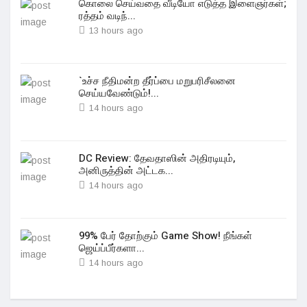
கொலை செய்வதை வீடியோ எடுத்த இளைஞர்கள்;
ரத்தம் வடிந்...
13 hours ago
`உச்ச நீதிமன்ற தீர்ப்பை மறுபரிசீலனை
செய்யவேண்டும்!...
14 hours ago
DC Review: தேவதாஸின் அதிரடியும்,
அனிருத்தின் அட்டக...
14 hours ago
99% பேர் தோற்கும் Game Show! நீங்கள்
ஜெய்ப்பீர்களா...
14 hours ago