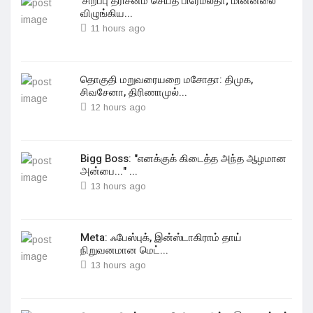
'சிறப்பு தரிசனம் செய்த பிரேமலதா; மின்னலை
விழுங்கிய...
11 hours ago
தொகுதி மறுவரையறை மசோதா: திமுக,
சிவசேனா, திரிணாமுல்...
12 hours ago
Bigg Boss: "எனக்குக் கிடைத்த அந்த ஆழமான
அன்பை..." ...
13 hours ago
Meta: ஃபேஸ்புக், இன்ஸ்டாகிராம் தாய்
நிறுவனமான மெட்...
13 hours ago