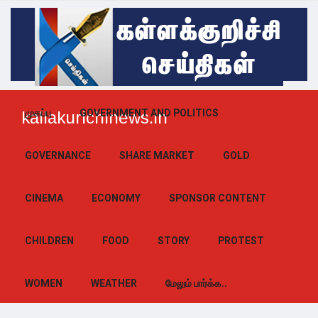
முகப்பு
GOVERNMENT AND POLITICS
kallakurichinews.in
GOVERNANCE
SHARE MARKET
GOLD
CINEMA
ECONOMY
SPONSOR CONTENT
CHILDREN
FOOD
STORY
PROTEST
WOMEN
WEATHER
மேலும் பார்க்க..