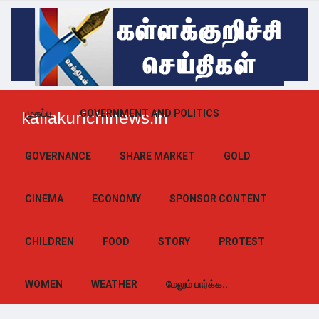
முகப்பு
GOVERNMENT AND POLITICS
kallakurichinews.in
GOVERNANCE
SHARE MARKET
GOLD
CINEMA
ECONOMY
SPONSOR CONTENT
CHILDREN
FOOD
STORY
PROTEST
WOMEN
WEATHER
மேலும் பார்க்க..