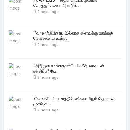
FCRA 2026: ``சமூக அமைப்புகளின்
சொத்துக்களை அபகரிக்...
2 hours ago
``வரலாற்றிலேயே இல்லாத அளவுக்கு ஊக்கத்
தொகையை உயர்த...
2 hours ago
''அதிமுக நாங்கதான்'' - அமித் ஷாவுடன்
சந்திப்பு? வே...
2 hours ago
'கொள்ளிடம் பாலத்தில் எல்லை மீறும் ஜோடிகள்;
முகம் ச...
2 hours ago